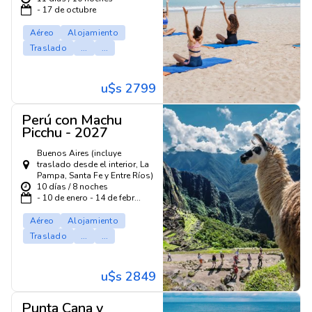
- 17 de octubre
Aéreo
Alojamiento
Traslado
...
...
u$s 2799
Perú con Machu
Picchu - 2027
Buenos Aires (incluye
traslado desde el interior, La
Pampa, Santa Fe y Entre Ríos)
10 días / 8 noches
- 10 de enero - 14 de febr...
Aéreo
Alojamiento
Traslado
...
...
u$s 2849
Punta Cana y