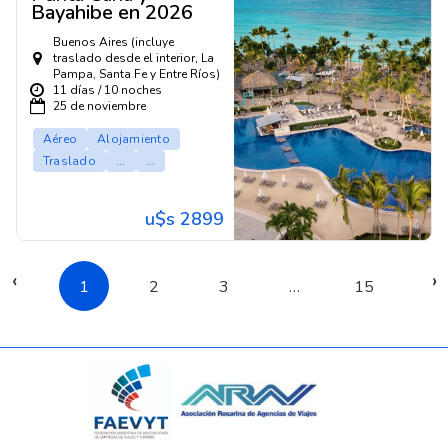
Bayahibe en 2026
Buenos Aires (incluye
traslado desde el interior, La
Pampa, Santa Fe y Entre Ríos)
11 días / 10 noches
25 de noviembre
Aéreo
Alojamiento
Traslado
...
...
u$s 2899
‹
›
1
2
3
…
15