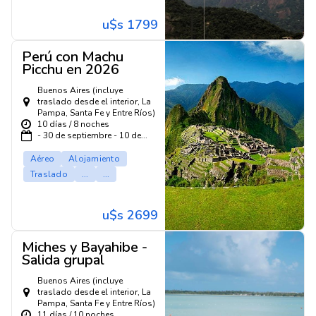
u$s 1799
Perú con Machu
Picchu en 2026
Buenos Aires (incluye
traslado desde el interior, La
Pampa, Santa Fe y Entre Ríos)
10 días / 8 noches
- 30 de septiembre - 10 de...
Aéreo
Alojamiento
Traslado
...
...
u$s 2699
Miches y Bayahibe -
Salida grupal
Buenos Aires (incluye
traslado desde el interior, La
Pampa, Santa Fe y Entre Ríos)
11 días / 10 noches